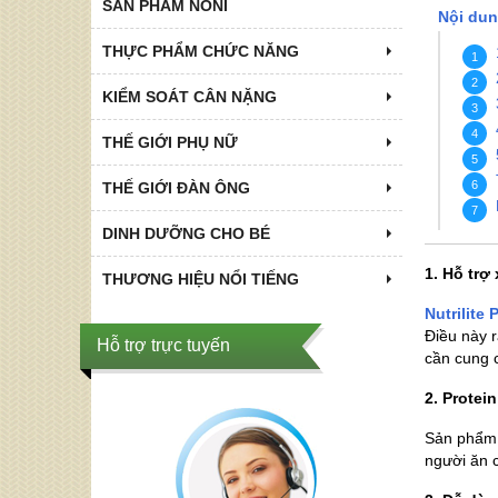
SẢN PHẨM NONI
Nội dun
THỰC PHẨM CHỨC NĂNG
KIỂM SOÁT CÂN NẶNG
THẾ GIỚI PHỤ NỮ
THẾ GIỚI ĐÀN ÔNG
DINH DƯỠNG CHO BÉ
1. Hỗ trợ
THƯƠNG HIỆU NỔI TIẾNG
Nutrilite 
Điều này r
Hỗ trợ trực tuyến
cần cung 
2. Protei
Sản phẩm n
người ăn 