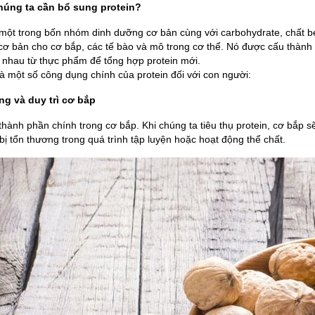
húng ta cần bổ sung protein?
 một trong bốn nhóm dinh dưỡng cơ bản cùng với carbohydrate, chất béo
ơ bản cho cơ bắp, các tế bào và mô trong cơ thể. Nó được cấu thành từ 
 nhau từ thực phẩm để tổng hợp protein mới.
à một số công dụng chính của protein đối với con người:
ng và duy trì cơ bắp
 thành phần chính trong cơ bắp. Khi chúng ta tiêu thụ protein, cơ bắp
bị tổn thương trong quá trình tập luyện hoặc hoạt động thể chất.