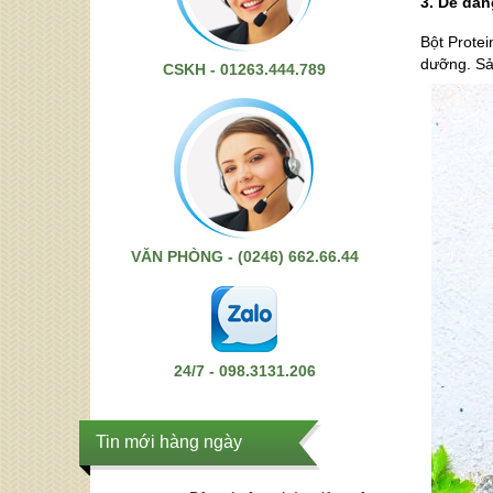
3. Dễ dàn
Bột Protei
dưỡng. Sả
CSKH - 01263.444.789
VĂN PHÒNG - (0246) 662.66.44
24/7 - 098.3131.206
Tin mới hàng ngày