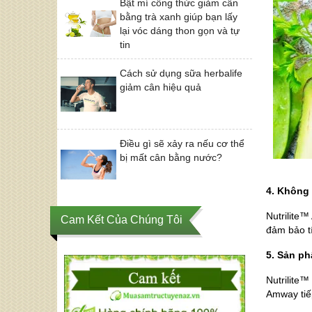
Bật mí công thức giảm cân
bằng trà xanh giúp bạn lấy
lại vóc dáng thon gọn và tự
tin
Cách sử dụng sữa herbalife
giảm cân hiệu quả
Điều gì sẽ xảy ra nếu cơ thể
bị mất cân bằng nước?
4. Không
Nutrilite
Cam Kết Của Chúng Tôi
đảm bảo t
5. Sản ph
Nutrilite™
Amway tiế