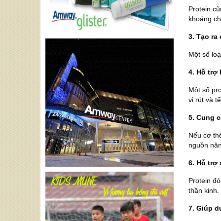
Protein cũ
khoáng chấ
3. Tạo r
Một số loạ
4. Hỗ trợ
Một số pro
vi rút và 
5. Cung 
Nếu cơ th
nguồn năn
6. Hỗ trợ
Protein đó
thần kinh.
7. Giúp d