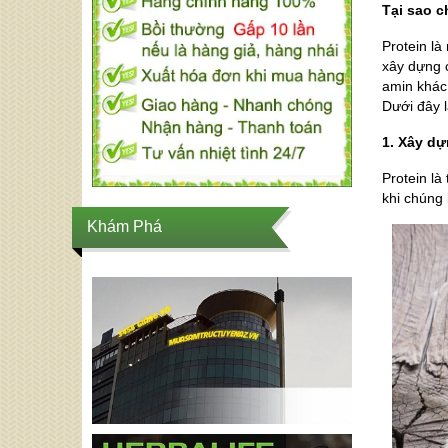
Tại sao c
Protein là
xây dựng c
amin khác
Dưới đây l
1. Xây dự
Protein là
khi chúng 
Khám Phá