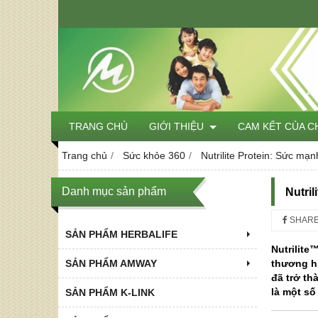
TRANG CHỦ
GIỚI THIỆU
CAM KẾT CỦA C
Trang chủ
Sức khỏe 360
Nutrilite Protein: Sức mạn
Danh mục sản phẩm
Nutri
SHAR
SẢN PHẨM HERBALIFE
Nutrilite
SẢN PHẨM AMWAY
thương hi
đã trở t
là một số 
SẢN PHẨM K-LINK