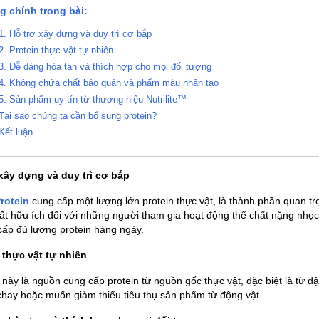
g chính trong bài:
1. Hỗ trợ xây dựng và duy trì cơ bắp
2. Protein thực vật tự nhiên
3. Dễ dàng hòa tan và thích hợp cho mọi đối tượng
4. Không chứa chất bảo quản và phẩm màu nhân tạo
5. Sản phẩm uy tín từ thương hiệu Nutrilite™
Tại sao chúng ta cần bổ sung protein?
Kết luận
 xây dựng và duy trì cơ bắp
Protein
cung cấp một lượng lớn protein thực vật, là thành phần quan trọ
ất hữu ích đối với những người tham gia hoạt động thể chất nặng nhọc
cấp đủ lượng protein hàng ngày.
n thực vật tự nhiên
ày là nguồn cung cấp protein từ nguồn gốc thực vật, đặc biệt là từ 
chay hoặc muốn giảm thiểu tiêu thụ sản phẩm từ động vật.