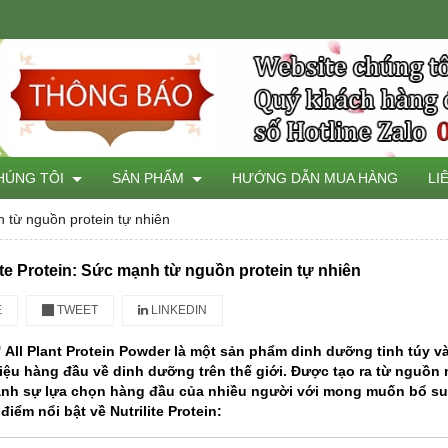
HÚNG TÔI
SẢN PHẨM
HƯỚNG DẪN MUA HÀNG
LI
h từ nguồn protein tự nhiên
lite Protein: Sức mạnh từ nguồn protein tự nhiên
E
TWEET
LINKEDIN
™ All Plant Protein Powder là một sản phẩm dinh dưỡng tinh túy v
ệu hàng đầu về dinh dưỡng trên thế giới. Được tạo ra từ nguồn 
hành sự lựa chọn hàng đầu của nhiều người với mong muốn bổ su
điểm nổi bật về Nutrilite Protein: