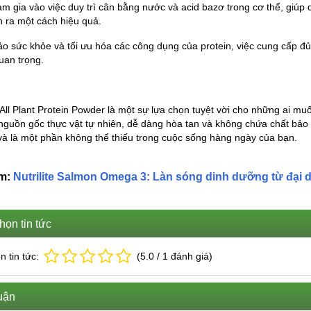
am gia vào việc duy trì cân bằng nước và acid bazơ trong cơ thể, giúp 
n ra một cách hiệu quả.
o sức khỏe và tối ưu hóa các công dụng của protein, việc cung cấp đủ
uan trọng.
 All Plant Protein Powder là một sự lựa chọn tuyệt vời cho những ai m
nguồn gốc thực vật tự nhiên, dễ dàng hòa tan và không chứa chất bảo 
và là một phần không thể thiếu trong cuộc sống hàng ngày của bạn.
êm:
Nutrilite Salmon Omega 3: Làn sóng dinh dưỡng từ đại 
họn tin tức
n tin tức:
(
5.0
/
1
đánh giá)
uận