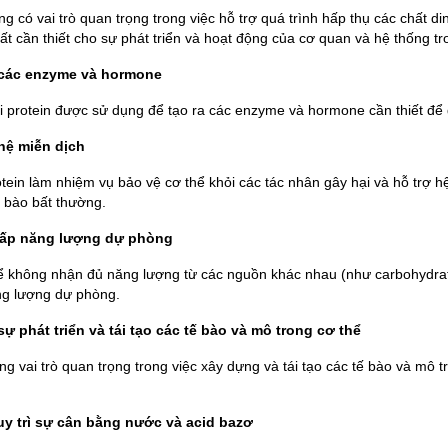
ng có vai trò quan trọng trong việc hỗ trợ quá trình hấp thụ các chất 
t cần thiết cho sự phát triển và hoạt động của cơ quan và hệ thống tr
a các enzyme và hormone
i protein được sử dụng để tạo ra các enzyme và hormone cần thiết để 
 hệ miễn dịch
tein làm nhiệm vụ bảo vệ cơ thể khỏi các tác nhân gây hại và hỗ trợ hệ 
tế bào bất thường.
cấp năng lượng dự phòng
ể không nhận đủ năng lượng từ các nguồn khác nhau (như carbohydrat
g lượng dự phòng.
 sự phát triển và tái tạo các tế bào và mô trong cơ thể
ng vai trò quan trọng trong việc xây dựng và tái tạo các tế bào và mô
uy trì sự cân bằng nước và acid bazơ