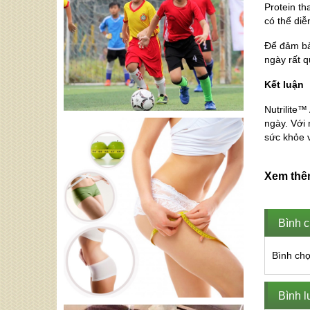
Protein th
có thể diễ
Để đảm bả
ngày rất q
Kết luận
Nutrilite™
ngày. Với 
sức khỏe 
Xem th
Bình c
Bình chọ
Bình l