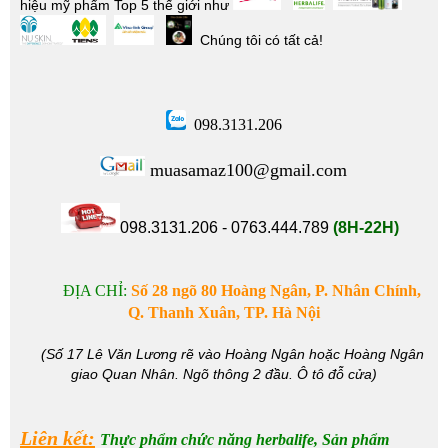
hiệu mỹ phẩm Top 5 thế giới như
Chúng tôi có tất cả!
098.3131.206
muasamaz100@gmail.com
098.3131.206 - 0763.444.789
(8H-22H)
ĐỊA CHỈ:
Số 28
ngõ 80 Hoàng Ngân, P. Nhân Chính,
Q. Thanh Xuân, TP. Hà Nội
(Số 17 Lê Văn Lương rẽ vào Hoàng Ngân hoặc Hoàng Ngân
giao Quan Nhân. Ngõ thông 2 đầu. Ô tô đỗ cửa)
Liên kết:
Thực phẩm chức năng herbalife
,
Sản phẩm