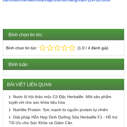
cai-thien-he-tieu-hoa-hap-thu-tot-tang-can-114720.html
Bình chọn tin tức
Bình chọn tin tức:
(
1.0
/
4
đánh giá)
Bình luận
BÀI VIẾT LIÊN QUAN
Nước lô hội thảo mộc Cô Đặc Herbalife: Một sản phẩm
tuyệt vời cho sức khỏe tiêu hóa
Nutrilite Protein: Sức mạnh từ nguồn protein tự nhiên
Giải pháp Hỗn Hợp Dinh Dưỡng Sữa Herbalife F1 - Hỗ trợ
Tối Ưu cho Sức Khỏe và Giảm Cân