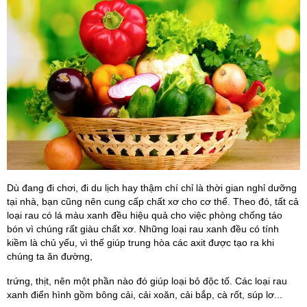
Dù đang đi chơi, đi du lịch hay thậm chí chỉ là thời gian nghỉ dưỡng
tại nhà, bạn cũng nên cung cấp chất xơ cho cơ thể. Theo đó, tất cả
loại rau có lá màu xanh đều hiệu quả cho việc phòng chống táo
bón vì chúng rất giàu chất xơ. Những loại rau xanh đều có tính
kiềm là chủ yếu, vì thế giúp trung hòa các axit được tạo ra khi
chúng ta ăn đường,
trứng, thịt, nên một phần nào đó giúp loại bỏ độc tố. Các loại rau
xanh điển hình gồm bông cải, cải xoăn, cải bắp, cà rốt, súp lơ...