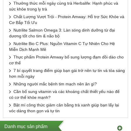
Thưởng thức mỗi ngày cùng trà Herbalife: Hạnh phúc và
sức khỏe trong ly trà
Chất Lượng Vượt Trội - Protein Amway: Hỗ trợ Sức Khỏe và
Cơ Bắp Tối Ưu
Nutrilite Salmon Omega 3: Làn sóng dinh dưỡng từ đại
dương tốt cho tim & não bộ
Nutrilite Bio C Plus: Nguồn Vitamin C Tự Nhiên Cho Hệ
Miễn Dịch Mạnh Mẽ
Thực phẩm Protein Amway bổ sung lượng đạm dồi dào cho
cơ thể
7 bí quyết trang điểm giúp bạn gái trở nên tự tin và tỏa sáng
hơn mỗi ngày
Những người mắc bệnh tim mạch nên ăn gì?
Cần bổ sung vitamin và các khoáng chất thiết yếu nào để
có cơ thể khỏe mạnh?
Bật mí công thức giảm cân bằng trà xanh giúp bạn lấy lại
vóc dáng thon gọn và tự tin
Danh mục sản phẩm