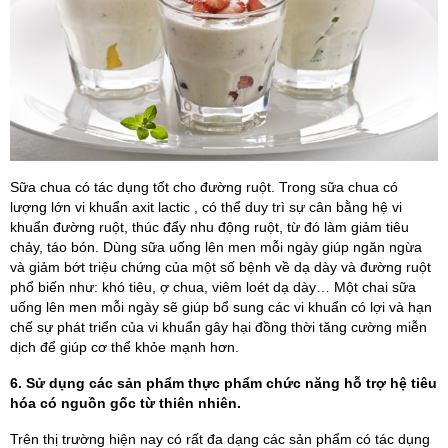
Sữa chua có tác dụng tốt cho đường ruột. Trong sữa chua có
lượng lớn vi khuẩn axit lactic , có thể duy trì sự cân bằng hệ vi
khuẩn đường ruột, thúc đẩy nhu động ruột, từ đó làm giảm tiêu
chảy, táo bón. Dùng sữa uống lên men mỗi ngày giúp ngăn ngừa
và giảm bớt triệu chứng của một số bệnh về dạ dày và đường ruột
phổ biến như: khó tiêu, ợ chua, viêm loét dạ dày… Một chai sữa
uống lên men mỗi ngày sẽ giúp bổ sung các vi khuẩn có lợi và hạn
chế sự phát triển của vi khuẩn gây hại đồng thời tăng cường miễn
dịch để giúp cơ thể khỏe mạnh hơn.
6. Sử dụng các sản phẩm thực phẩm chức năng hỗ trợ hệ tiêu
hóa có nguồn gốc từ thiên nhiên.
Trên thị trường hiện nay có rất đa dạng các sản phẩm có tác dụng