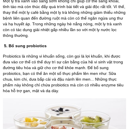
Một ly trà xanh vào sáng sớm không chỉ giúp cơ thể sảng khoái,
tỉnh táo mà còn thúc đẩy quá trình bài tiết và giải độc rất tốt. Vì thế,
thay thế một ly café bằng một ly trà không những giảm thiểu những
bệnh liên quan đến đường ruột mà còn có thể ngăn ngừa ung thư
và hạ huyết áp. Trong những ngày hè nắng nóng, một ly trà xanh
còn có tác dụng giải nhiệt gấp nhiều lần so với một ly nước lọc
thông thường.
5. Bổ sung probiotics
Probiotics là những vi khuẩn sống, còn gọi là lợi khuẩn, khi được
đưa vào cơ thể có thể duy trì sự cân bằng của hệ vi sinh vật trong
đường tiêu hóa và giữ cho cơ thể khỏe mạnh. Để bổ sung
probiotics, bạn có thể ăn một số thực phẩm lên men như: Sữa
chua, kim chi, dưa bắp cải và đậu nành lên men... Những thực
phẩm này không chỉ chứa probiotics mà còn có nhiều enzyme tiêu
hóa hỗ trợ gan, mật và dạ dày.