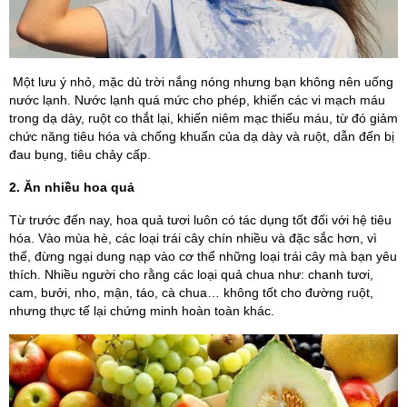
Một lưu ý nhỏ, mặc dù trời nắng nóng nhưng bạn không nên uống
nước lạnh. Nước lạnh quá mức cho phép, khiến các vi mạch máu
trong dạ dày, ruột co thắt lại, khiến niêm mạc thiếu máu, từ đó giảm
chức năng tiêu hóa và chống khuẩn của dạ dày và ruột, dẫn đến bị
đau bụng, tiêu chảy cấp.
2. Ăn nhiều hoa quả
Từ trước đến nay, hoa quả tươi luôn có tác dụng tốt đối với hệ tiêu
hóa. Vào mùa hè, các loại trái cây chín nhiều và đặc sắc hơn, vì
thế, đừng ngại dung nạp vào cơ thể những loại trái cây mà bạn yêu
thích. Nhiều người cho rằng các loại quả chua như: chanh tươi,
cam, bưởi, nho, mận, táo, cà chua… không tốt cho đường ruột,
nhưng thực tế lại chứng minh hoàn toàn khác.