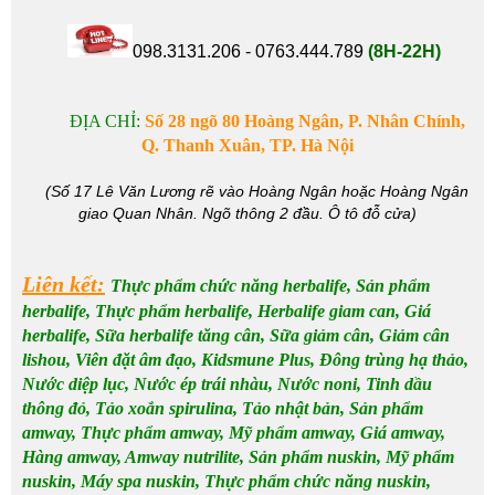
098.3131.206 - 0763.444.789
(8H-22H)
ĐỊA CHỈ:
Số 28
ngõ 80 Hoàng Ngân, P. Nhân Chính,
Q. Thanh Xuân, TP. Hà Nội
(Số 17 Lê Văn Lương rẽ vào Hoàng Ngân hoặc Hoàng Ngân
giao Quan Nhân. Ngõ thông 2 đầu. Ô tô đỗ cửa)
Liên kết:
Thực phẩm chức năng herbalife
,
Sản phẩm
herbalife
,
Thực phẩm herbalife
,
Herbalife giam can
,
Giá
herbalife
, Sữa
herbalife tăng cân
,
Sữa giảm cân
,
Giảm cân
lishou
,
Viên đặt âm đạo
,
Kidsmune Plus
,
Đông trùng hạ thảo
,
Nước diệp lục
,
Nước ép trái nhàu
,
Nước noni
,
Tinh dầu
thông đỏ
,
Tảo xoắn spirulina
,
Tảo nhật bản
,
Sản phẩm
amway
, Thực phẩm amway,
Mỹ phẩm amway
,
Giá amway
,
Hàng amway,
Amway nutrilite
, Sản phẩm nuskin, Mỹ phẩm
nuskin, Máy spa nuskin, Thực phẩm chức năng nuskin,