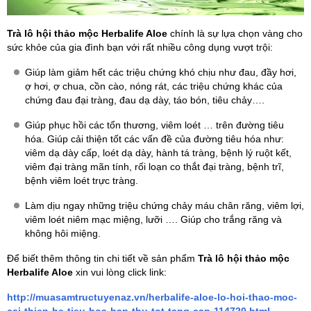
Trà lô hội thảo mộc Herbalife Aloe
chính là sự lựa chọn vàng cho
sức khỏe của gia đình bạn với rất nhiều công dụng vượt trội:
Giúp làm giảm hết các triệu chứng khó chịu như đau, đầy hơi,
ợ hơi, ợ chua, cồn cào, nóng rát, các triệu chứng khác của
chứng đau đại tràng, đau dạ dày, táo bón, tiêu chảy….
Giúp phục hồi các tổn thương, viêm loét … trên đường tiêu
hóa. Giúp cải thiện tốt các vấn đề của đường tiêu hóa như:
viêm dạ dày cấp, loét dạ dày, hành tá tràng, bệnh lý ruột kết,
viêm đại tràng mãn tính, rối loạn co thắt đại tràng, bệnh trĩ,
bệnh viêm loét trực tràng.
Làm dịu ngay những triệu chứng chảy máu chân răng, viêm lợi,
viêm loét niêm mạc miệng, lưỡi …. Giúp cho trắng răng và
không hôi miệng.
Để biết thêm thông tin chi tiết về sản phẩm
Trà lô hội thảo mộc
Herbalife Aloe
xin vui lòng click link:
http://muasamtructuyenaz.vn/herbalife-aloe-lo-hoi-thao-moc-