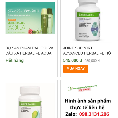
BỘ SẢN PHẨM DẦU GỘI VÀ
JOINT SUPPORT
DẦU XẢ HERBALIFE AQUA
ADVANCED HERBALIFE HỖ
TRỢ XƯƠNG KHỚP
Hết hàng
545,000 đ
959,000 đ
MUA NGAY