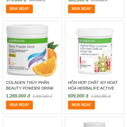
980,000 đ
675,000 đ
NGỦ, NÂNG CAO TINH
SỐNG SỐNG ĐẦY NHIỆT
THẦN
MUA NGAY
HUYẾT
MUA NGAY
COLAGEN THỦY PHÂN
HỖN HỢP CHẤT XƠ HOẠT
BEAUTY POWDER DRINK
HÓA HERBALIFE ACTIVE
HERBALIFE CHÍNH HÃNG
FIBER COMPLEX
1,289,000 đ
609,000 đ
2,302,560 đ
1,092,000 đ
MUA NGAY
MUA NGAY