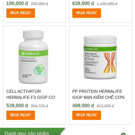
CHÚNG TÔI LUÔN BÁN VỚI
TIÊU HÓA, HẤP THU TỐT
100,000 đ
639,000 đ
200,000 đ
1,156,680 đ
GIÁ RẺ NHẤT THỊ
TĂNG CÂN
TRƯỜNG?
MUA NGAY
MUA NGAY
CELL ACTIVATOR
PP PROTEIN HERBALIFE
HERBALIFE F3 GIÚP CƠ
GIÚP BẠN KIỀM CHẾ CƠN
THỂ HẤP THU TỐT TỐI ĐA
ĐÓI, TIÊU MỠ VÀ THON
539,000 đ
499,000 đ
954,720 đ
913,000 đ
CÁC CHẤT DINH DƯỠNG
GỌN CƠ THỂ
MUA NGAY
MUA NGAY
Danh mục sản phẩm