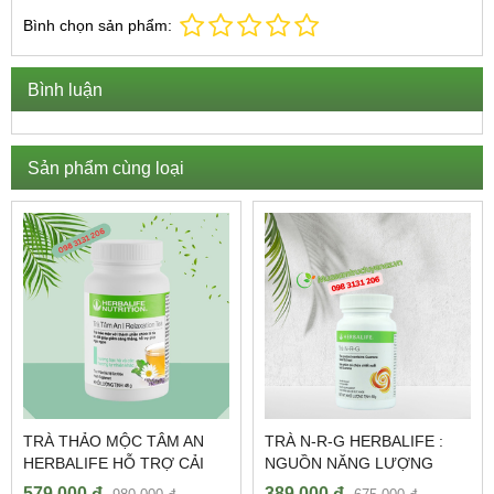
Bình chọn sản phẩm:
Bình luận
Sản phẩm cùng loại
TRÀ THẢO MỘC TÂM AN
TRÀ N-R-G HERBALIFE :
HERBALIFE HỖ TRỢ CẢI
NGUỒN NĂNG LƯỢNG
THIỆN CHẤT LƯỢNG GIẤC
TƯƠI MỚI CHO CUỘC
579,000 đ
389,000 đ