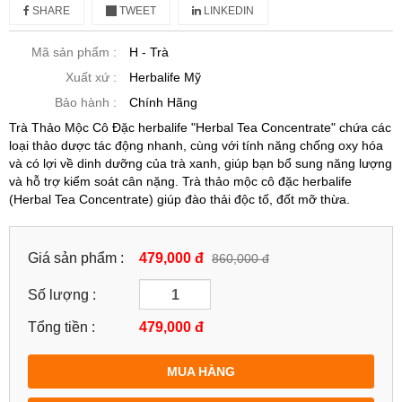
SHARE
TWEET
LINKEDIN
Mã sản phẩm :
H - Trà
Xuất xứ :
Herbalife Mỹ
Bảo hành :
Chính Hãng
Trà Thảo Mộc Cô Đặc herbalife "Herbal Tea Concentrate" chứa các
loại thảo dược tác động nhanh, cùng với tính năng chống oxy hóa
và có lợi về dinh dưỡng của trà xanh, giúp bạn bổ sung năng lượng
và hỗ trợ kiểm soát cân nặng. Trà thảo mộc cô đặc herbalife
(Herbal Tea Concentrate) giúp đào thải độc tố, đốt mỡ thừa.
Giá sản phẩm :
479,000 đ
860,000 đ
Số lượng :
Tổng tiền :
479,000
đ
MUA HÀNG