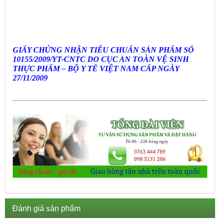
GIẤY CHỨNG NHẬN TIÊU CHUẨN SẢN PHẨM SỐ
10155/2009/YT-CNTC DO CỤC AN TOÀN VỆ SINH
THỰC PHẨM – BỘ Y TẾ VIỆT
NAM
CẤP NGÀY
27/11/2009
Đánh giá sản phẩm