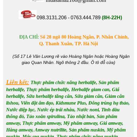
098.3131.206 - 0763.444.789
(8H-22H)
ĐỊA CHỈ:
Số 28
ngõ 80 Hoàng Ngân, P. Nhân Chính,
Q. Thanh Xuân, TP. Hà Nội
(Số 17 Lê Văn Lương rẽ vào Hoàng Ngân hoặc Hoàng Ngân
giao Quan Nhân. Ngõ thông 2 đầu. Ô tô đỗ cửa)
Liên kết:
Thực phẩm chức năng herbalife
,
Sản phẩm
herbalife
,
Thực phẩm herbalife
,
Herbalife giam can
,
Giá
herbalife
, Sữa
herbalife tăng cân
,
Sữa giảm cân
,
Giảm cân
lishou
,
Viên đặt âm đạo
,
Kidsmune Plus
,
Đông trùng hạ thảo
,
Nước diệp lục
,
Nước ép trái nhàu
,
Nước noni
,
Tinh dầu
thông đỏ
,
Tảo xoắn spirulina
,
Tảo nhật bản
,
Sản phẩm
amway
, Thực phẩm amway,
Mỹ phẩm amway
,
Giá amway
,
Hàng amway,
Amway nutrilite
, Sản phẩm nuskin, Mỹ phẩm
nuskin, Máy spa nuskin, Thực phẩm chức năng nuskin,