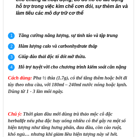
hỗ trợ trong việc kìm chế cơn đói, sự thèm ăn và
làm tiêu các mô dự trữ cơ thể
Tăng cường năng lượng, sự tỉnh táo và tập trung
Hàm lượng calo và carbonhydrate thấp
Giúp đào thải độc tố đốt mỡ thừa.
Hỗ trợ tuyệt vời cho chương trình
kiểm soát cân nặng
Cách dùng:
Pha ½ thìa (1.7g), có thể tăng thêm hoặc bớt đi
tùy theo nhu cầu, với 180ml – 240ml nước nóng hoặc lạnh.
Dùng từ 1 - 3 lần mỗi ngày.
Chú ý:
Thời gian đầu mới dùng trà thảo mộc cô đặc
herbalife nếu pha đặc hay uống nhiều có thể gây ra một số
hiện tượng như tăng hưng phấn, đau đầu, cồn cào ruột,
khó ngủ… nhưng khi giảm liều hiện tượng này sẽ hết.