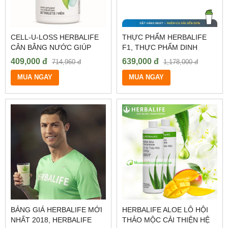
CELL-U-LOSS HERBALIFE
THỰC PHẨM HERBALIFE
CÂN BẰNG NƯỚC GIÚP
F1, THỰC PHẨM DINH
DUY TRÌ LÀN DA KHỎE
DƯỠNG HERBALIFE GIÁ RẺ
409,000 đ
639,000 đ
714,960 đ
1,178,000 đ
MẠNH
MUA NGAY
MUA NGAY
BẢNG GIÁ HERBALIFE MỚI
HERBALIFE ALOE LÔ HỘI
NHẤT 2018, HERBALIFE
THẢO MỘC CẢI THIỆN HỆ