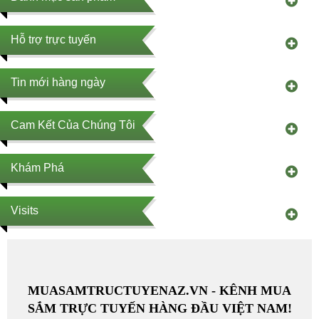
Hỗ trợ trực tuyến
Tin mới hàng ngày
Cam Kết Của Chúng Tôi
Khám Phá
Visits
MUASAMTRUCTUYENAZ.VN - KÊNH MUA
SẮM TRỰC TUYẾN HÀNG ĐẦU VIỆT NAM!